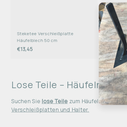
a
s
u
f
s
w
a
g
Steketee Verschleißplatte
Steketee
e
n
Häufelblech 50 cm
Combi
l
e
€13,45
€
€61,95
g
1
6
e
n
3
1
,
,
4
9
Lose Teile – Häufeln
5
5
Suchen Sie
lose Teile
zum Häufeln? Dann kö
Verschleißplatten und Halter.