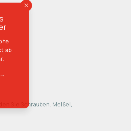
"Schließen
s
(Esc)"
er
hohe
kt ab
r.
 →
nden Sie
Schrauben, Meißel,