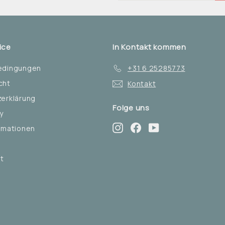
sich
für
unsere
Mailingliste
ice
In Kontakt kommen
an
edingungen
+31 6 25285773
cht
Kontakt
erklärung
Folge uns
y
Instagram
Facebook
YouTube
rmationen
t