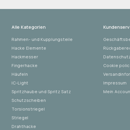
Alle Kategorien
Kundenserv
Rahmen- und Kupplungsteile
Geschäftsb
Hacke Elemente
Rückgabere
Hackmesser
Datenschutz
Fingerhacke
Cookie polic
Häufeln
Versandinfo
IC-Light
Impressum
Spritzhaube und Spritz Satz
Mein Accoun
Schutzscheiben
Torsionstriegel
Striegel
Drahthacke