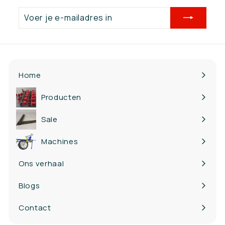
p
r
Voer
i
je
j
e-
s
mailadres
in
Home
Producten
Bekijk
submenu
Sale
Machines
Ons verhaal
Blogs
Contact