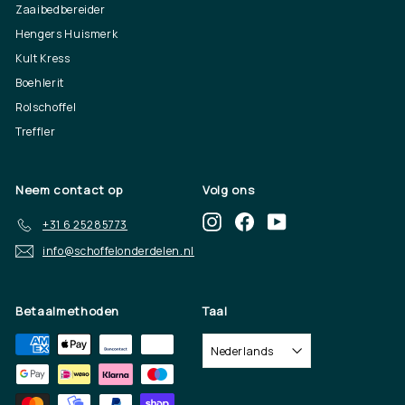
Zaaibedbereider
Hengers Huismerk
Kult Kress
Boehlerit
Rolschoffel
Treffler
Neem contact op
Volg ons
Instagram
Facebook
YouTube
+31 6 25285773
info@schoffelonderdelen.nl
Betaalmethoden
Taal
Nederlands
"Slui