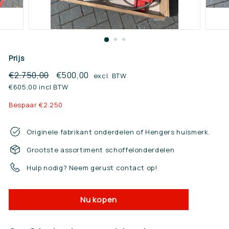
n.
n
l
Prijs
Reguliere
€2.750,00
€2.750,00
Sale
€500,00
€500,00
excl. BTW
prijs
prijs
€605,00 incl BTW
Bespaar €2.250
Originele fabrikant onderdelen of Hengers huismerk.
Grootste assortiment schoffelonderdelen
Hulp nodig? Neem gerust contact op!
Nu kopen