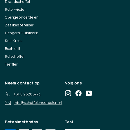
Draadschoffel
Rotorwieder
Overige onderdelen
Zaaibedbereider
Hengers Huismerk
Kult Kress
Boehlerit
Rolschoffel
Treffler
Neem contact op
Volg ons
Instagram
Facebook
YouTube
+31 6 25285773
info@schoffelonderdelen.nl
Betaalmethoden
Taal