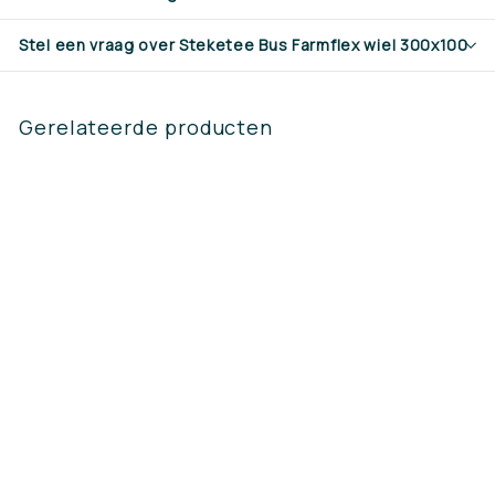
Stel een vraag over Steketee Bus Farmflex wiel 300x100
Gerelateerde producten
Steketee Bus
Farmflex wiel
300x100
€19,90
€
1
9