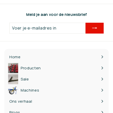
,
9
Meld je aan voor de nieuwsbrief
0
Voer
je
e-
mailadres
in
Home
Producten
Bekijk
submenu
Sale
Machines
Ons verhaal
Blogs