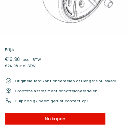
n.
n
l
Prijs
Reguliere
€19,90
€19,90
excl. BTW
prijs
€24,08 incl BTW
Originele fabrikant onderdelen of Hengers huismerk.
Grootste assortiment schoffelonderdelen
Hulp nodig? Neem gerust contact op!
Nu kopen