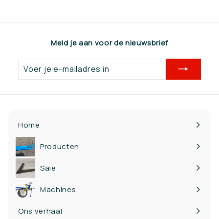
9
,
1
Meld je aan voor de nieuwsbrief
0
Voer
je
e-
mailadres
in
Home
Producten
Bekijk
submenu
Sale
Machines
Ons verhaal