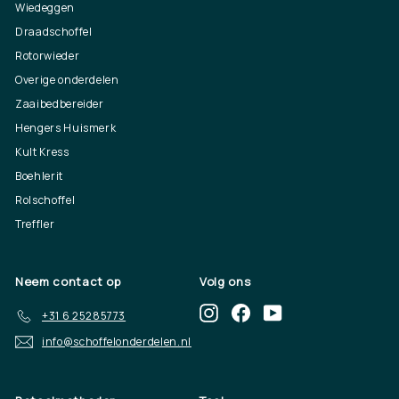
Wiedeggen
Draadschoffel
Rotorwieder
Overige onderdelen
Zaaibedbereider
Hengers Huismerk
Kult Kress
Boehlerit
Rolschoffel
Treffler
Neem contact op
Volg ons
Instagram
Facebook
YouTube
+31 6 25285773
info@schoffelonderdelen.nl