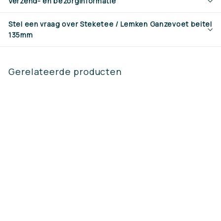
Verzend- en bezorginformatie
Stel een vraag over Steketee / Lemken Ganzevoet beitel
135mm
Gerelateerde producten
Steketee / Lemken
Ganzevoet beitel
135mm
€19,10
€
1