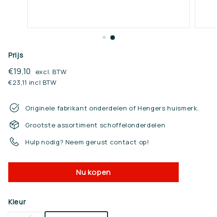
n.
n
l
Prijs
Reguliere
€19,10
€19,10
excl. BTW
prijs
€23,11 incl BTW
Originele fabrikant onderdelen of Hengers huismerk.
Grootste assortiment schoffelonderdelen
Hulp nodig? Neem gerust contact op!
Nu kopen
Kleur