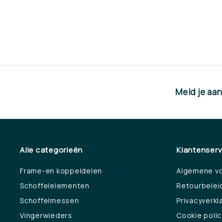
€43,50
€
4
3
,
5
0
Meld je aa
Alle categorieën
Klantenserv
Frame-en koppeldelen
Algemene v
Schoffelelementen
Retourbelei
Schoffelmessen
Privacyverkl
Vingerwieders
Cookie polic