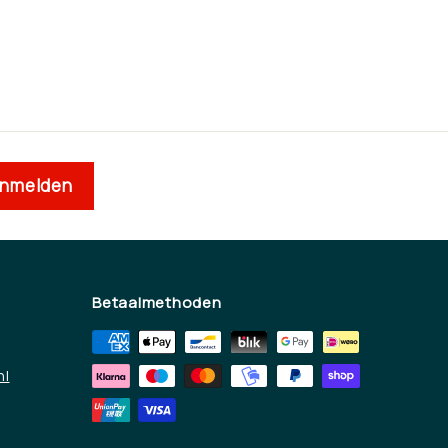
nmelden
Betaalmethoden
nl