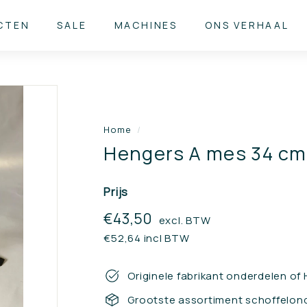
CTEN
SALE
MACHINES
ONS VERHAAL
Home
/
Hengers A mes 34 cm
Prijs
Reguliere
€43,50
€43,50
excl. BTW
prijs
€52,64 incl BTW
Originele fabrikant onderdelen of
Grootste assortiment schoffelon