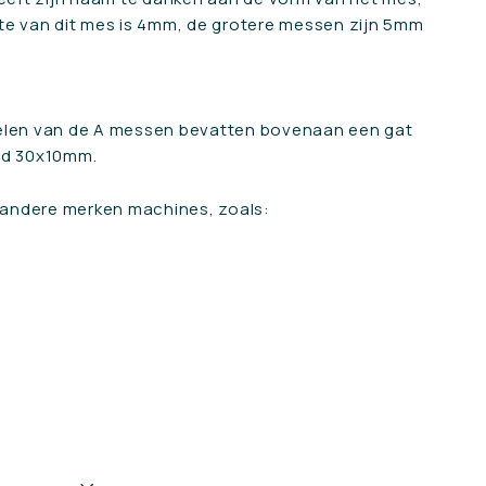
gte van dit mes is 4mm, de grotere messen zijn 5mm
telen van de A messen bevatten bovenaan een gat
tijd 30x10mm.
 andere merken machines, zoals:
"Sluit"
rs