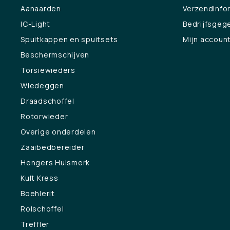
Aanaarden
Verzendinfo
IC-Light
Bedrijfsgeg
Spuitkappen en spuitsets
Mijn accoun
Beschermschijven
Torsiewieders
Wiedeggen
Draadschoffel
Rotorwieder
Overige onderdelen
Zaaibedbereider
Hengers Huismerk
Kult Kress
Boehlerit
Rolschoffel
Treffler