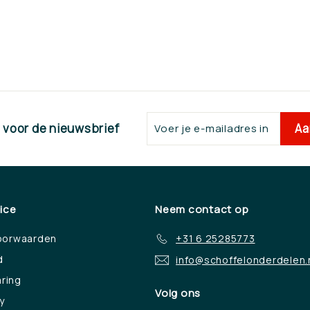
Voer
Aa
n voor de nieuwsbrief
je
e-
mailadres
in
ice
Neem contact op
oorwaarden
+31 6 25285773
d
info@schoffelonderdelen.
aring
Volg ons
y