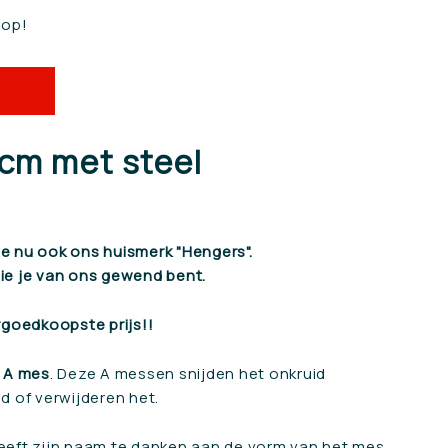
 op!
cm met steel
 nu ook ons huismerk "Hengers".
die je van ons gewend bent.
rgoedkoopste prijs!!
A mes
. Deze A messen snijden het onkruid
nd of verwijderen het.
eft zijn naam te danken aan de vorm van het mes,