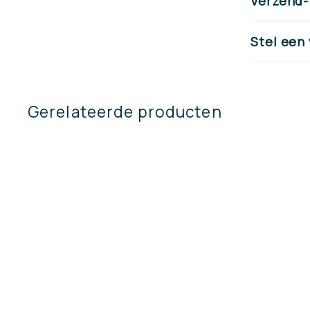
Verzend-
Stel een
Gerelateerde producten
Hengers A mes 34
cm met steel