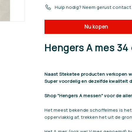
Hulp nodig? Neem gerust contact
Nu kopen
Hengers A mes 34 
Naast Steketee producten verkopen we
Super voordelig en dezelfde kwaliteit 
Shop "Hengers A messen" voor de alle
Het meest bekende schoffelmes is het
oppervlakkig af, trekken het uit de gro
Het A mes (ook wel V mes genoemd) he