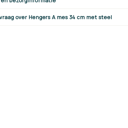
Schoffelm
 en bezorginformatie
Voordelig geprij
 vraag over Hengers A mes 34 cm met steel
kwaliteit en dir
voorraad lever
Shop nu 