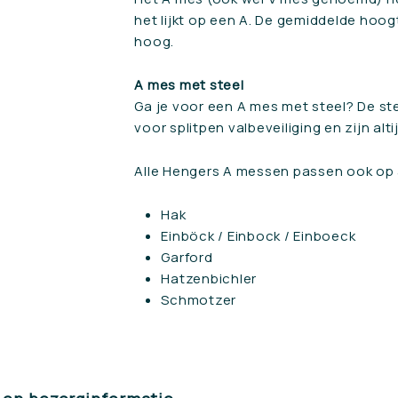
het lijkt op een A. De gemiddelde hoo
hoog.
A mes met steel
Ga je voor een A mes met steel? De s
voor splitpen valbeveiliging en zijn al
Alle Hengers A messen passen ook op
Hak
Einböck / Einbock / Einboeck
Garford
Hatzenbichler
Schmotzer
🌱 Henge