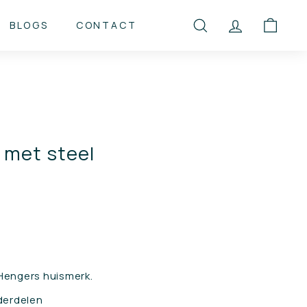
BLOGS
CONTACT
ZOEKEN
ACCOUNT
WINK
 met steel
 Hengers huismerk.
derdelen