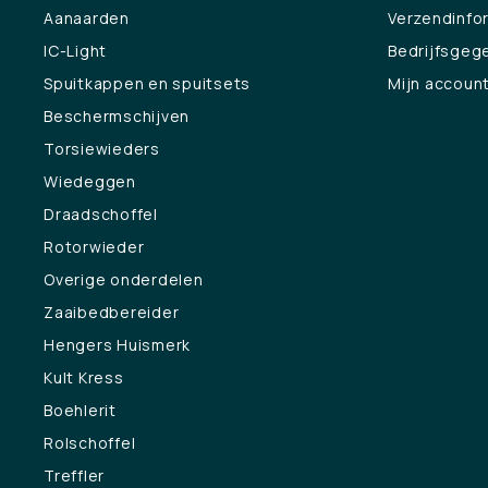
Aanaarden
Verzendinfo
IC-Light
Bedrijfsgeg
Spuitkappen en spuitsets
Mijn accoun
Beschermschijven
Torsiewieders
Wiedeggen
Draadschoffel
Rotorwieder
Overige onderdelen
Zaaibedbereider
Hengers Huismerk
Kult Kress
Boehlerit
Rolschoffel
Treffler