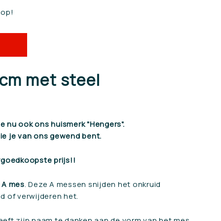
 op!
cm met steel
 nu ook ons huismerk "Hengers".
die je van ons gewend bent.
rgoedkoopste prijs!!
A mes
. Deze A messen snijden het onkruid
nd of verwijderen het.
eft zijn naam te danken aan de vorm van het mes,