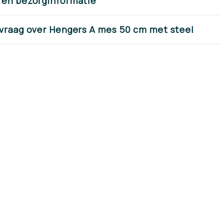
Schoffelm
 en bezorginformatie
Voordelig geprij
 vraag over Hengers A mes 50 cm met steel
kwaliteit en dir
voorraad lever
Shop nu 