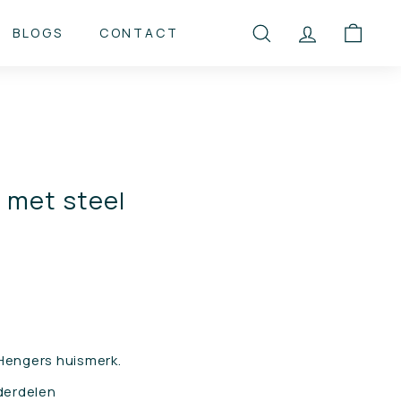
BLOGS
CONTACT
ZOEKEN
ACCOUNT
WINK
 met steel
 Hengers huismerk.
derdelen