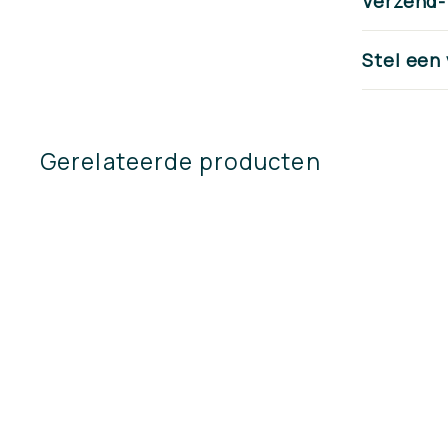
Verzend-
Stel een
Gerelateerde producten
Hengers A mes 50
cm met steel