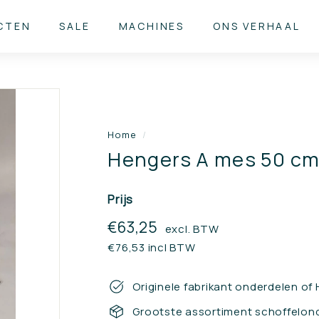
CTEN
SALE
MACHINES
ONS VERHAAL
Home
/
Hengers A mes 50 cm
Prijs
Reguliere
€63,25
€63,25
excl. BTW
prijs
€76,53 incl BTW
Originele fabrikant onderdelen of
Grootste assortiment schoffelon