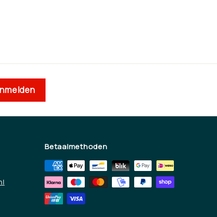
nmelden
Betaalmethoden
nl