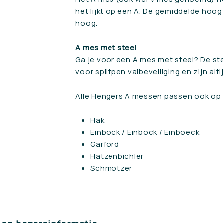
het lijkt op een A. De gemiddelde hoo
hoog.
A mes met steel
Ga je voor een A mes met steel? De s
voor splitpen valbeveiliging en zijn al
Alle Hengers A messen passen ook op
Hak
Einböck / Einbock / Einboeck
Garford
Hatzenbichler
Schmotzer
🌱 Henge