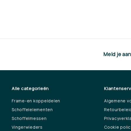
€63,25
€
6
3
,
2
5
Meld je aa
Alle categorieën
Klantenserv
Frame-en koppeldelen
Algemene v
Schoffelelementen
Retourbelei
Schoffelmessen
Privacyverkl
Vingerwieders
Cookie polic