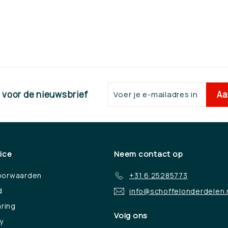
Voer
Aa
n voor de nieuwsbrief
je
e-
mailadres
in
ice
Neem contact op
oorwaarden
+31 6 25285773
d
info@schoffelonderdelen.
aring
Volg ons
y