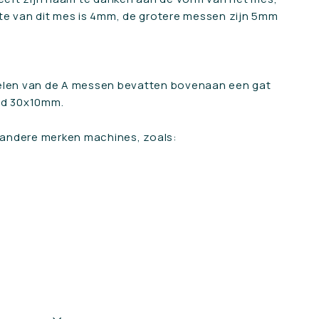
gte van dit mes is 4mm, de grotere messen zijn 5mm
telen van de A messen bevatten bovenaan een gat
tijd 30x10mm.
 andere merken machines, zoals:
"Sluit"
rs