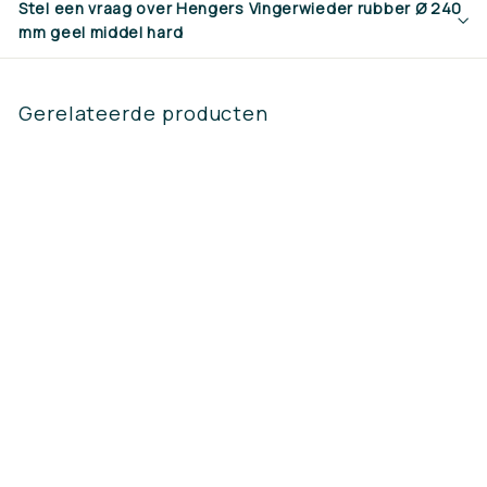
Stel een vraag over Hengers Vingerwieder rubber Ø 240
mm geel middel hard
Gerelateerde producten
Hengers
Vingerwieder rubber
Ø 240 mm geel
middel hard
€49,70
€
4
9