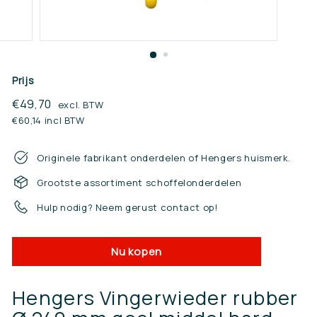
n.
n
l
Prijs
Reguliere
€49,70
€49,70
excl. BTW
prijs
€60,14 incl BTW
Originele fabrikant onderdelen of Hengers huismerk.
Grootste assortiment schoffelonderdelen
Hulp nodig? Neem gerust contact op!
Nu kopen
Hengers Vingerwieder rubber