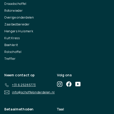
Draadschoffel
Rotorwieder
Overige onderdelen
Zaaibedbereider
Hengers Huismerk
Kult Kress
Boehlerit
Rolschoffel
Treffler
Neem contact op
Volg ons
Instagram
Facebook
YouTube
+31 6 25285773
info@schoffelonderdelen.nl
Betaalmethoden
Taal