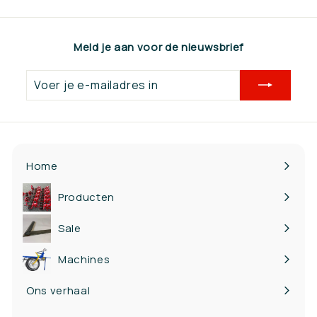
,
7
Meld je aan voor de nieuwsbrief
0
Voer
je
e-
mailadres
in
Home
Producten
Bekijk
submenu
Sale
Machines
Ons verhaal