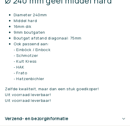
Ø 240 mm geel middel hard
Diameter 240mm
Middel hard
16mm dik
9mm boutgaten
Boutgat afstand diagonaal: 75mm
Ook passend aan:
- Einböck / Einbock
- Schmotzer
- Kult Kress
- HAK
- Frato
- Hatzenbichler
Zelfde kwaliteit, maar dan een stuk goedkoper!
Uit voorraad leverbaar!
Uit voorraad leverbaar!
Verzend- en bezorginformatie