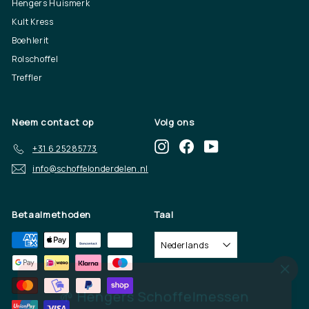
Hengers Huismerk
Kult Kress
Boehlerit
Rolschoffel
Treffler
Neem contact op
Volg ons
Instagram
Facebook
YouTube
+31 6 25285773
info@schoffelonderdelen.nl
Betaalmethoden
Taal
Nederlands
"Slu
🌱 Hengers Schoffelmessen