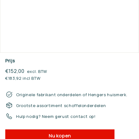
n.
n
l
Prijs
Reguliere
€152,00
€152,00
excl. BTW
prijs
€183,92 incl BTW
Originele fabrikant onderdelen of Hengers huismerk.
Grootste assortiment schoffelonderdelen
Hulp nodig? Neem gerust contact op!
Nu kopen