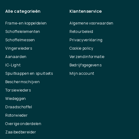
Alle categorieën
Klantenservice
Frame-en koppeldelen
Algemene voorwaarden
Schoffelelementen
Retourbeleid
Schoffelmessen
Privacyverklaring
Vingerwieders
Cookie policy
Aanaarden
Verzendinformatie
IC-Light
Bedrijfsgegevens
Spuitkappen en spuitsets
Mijn account
Beschermschijven
Torsiewieders
Wiedeggen
Draadschoffel
Rotorwieder
Overige onderdelen
Zaaibedbereider