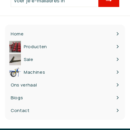
je
e-
mailadres
in
Home
Producten
Bekijk
submenu
Sale
Machines
Ons verhaal
Blogs
Contact