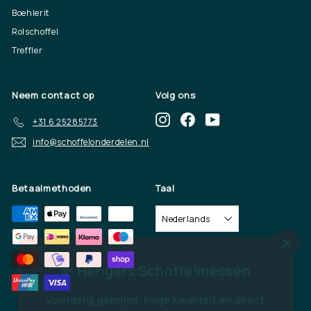
Boehlerit
Rolschoffel
Treffler
Neem contact op
Volg ons
Instagram
Facebook
YouTube
+31 6 25285773
info@schoffelonderdelen.nl
Betaalmethoden
Taal
Nederlands
"Slu
🌱 Hengers Schoffelmessen
Voordelig geprijsd, hoge kwaliteit en direct