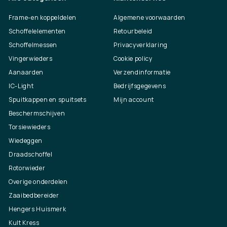
Frame-en koppeldelen
Algemene voorwaarden
Schoffelelementen
Retourbeleid
Schoffelmessen
Privacyverklaring
Vingerwieders
Cookie policy
Aanaarden
Verzendinformatie
IC-Light
Bedrijfsgegevens
Spuitkappen en spuitsets
Mijn account
Beschermschijven
Torsiewieders
Wiedeggen
Draadschoffel
Rotorwieder
Overige onderdelen
Zaaibedbereider
Hengers Huismerk
Kult Kress