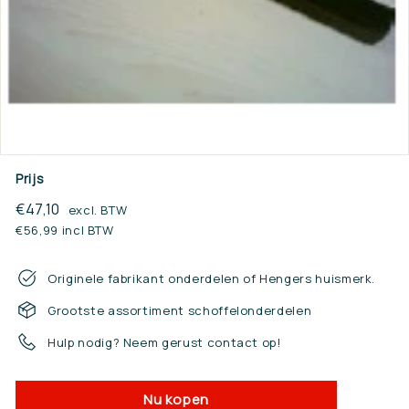
n.
n
l
Prijs
Reguliere
€47,10
€47,10
excl. BTW
prijs
€56,99 incl BTW
Originele fabrikant onderdelen of Hengers huismerk.
Grootste assortiment schoffelonderdelen
Hulp nodig? Neem gerust contact op!
Nu kopen