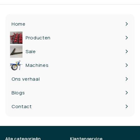
mailadres
in
Home
Producten
Bekijk
submenu
Sale
Machines
Ons verhaal
Blogs
Contact
Alle categorieën
Klantenservice