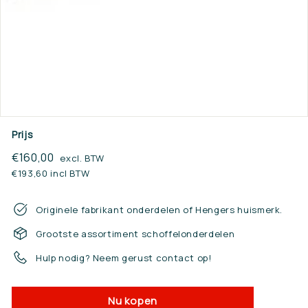
n.
n
l
Prijs
Reguliere
€160,00
€160,00
excl. BTW
prijs
€193,60 incl BTW
Originele fabrikant onderdelen of Hengers huismerk.
Grootste assortiment schoffelonderdelen
Hulp nodig? Neem gerust contact op!
Nu kopen