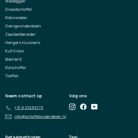
Wiedeggen
Draadschoffel
Rotorwieder
Overige onderdelen
Zaaibedbereider
Hengers Huismerk
Kult Kress
Boehlerit
Rolschoffel
Treffler
Neem contact op
Volg ons
Instagram
Facebook
YouTube
+31 6 25285773
info@schoffelonderdelen.nl
Betaalmethoden
Taal