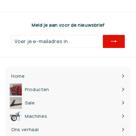
6
0
,
Meld je aan voor de nieuwsbrief
0
0
Voer
je
e-
mailadres
in
Home
Producten
Bekijk
submenu
Sale
Machines
Ons verhaal