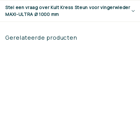
Stel een vraag over Kult Kress Steun voor vingerwieder
MAXI-ULTRA Ø 1000 mm
Gerelateerde producten
Kult Kress Steun
voor vingerwieder
MAXI-ULTRA Ø 1000
mm
€160,00
€
1