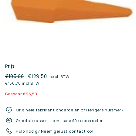
n.
n
l
Prijs
Reguliere
€185,00
€185,00
Sale
€129,50
€129,50
excl. BTW
prijs
prijs
€156,70 incl BTW
Bespaar €55,50
Originele fabrikant onderdelen of Hengers huismerk.
Grootste assortiment schoffelonderdelen
Hulp nodig? Neem gerust contact op!