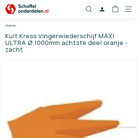
Ga
S
naar
ZOEKEN
ACCOUNT
SITE
c
content
h
Home
/
o
Kult Kress Vingerwiederschijf MAXI
f
ULTRA Ø 1000mm achtste deel oranje -
f
zacht
e
l
o
n
d
e
r
d
e
l
e