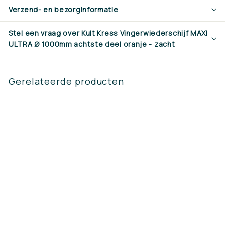
Verzend- en bezorginformatie
Stel een vraag over Kult Kress Vingerwiederschijf MAXI
ULTRA Ø 1000mm achtste deel oranje - zacht
Gerelateerde producten
SALE
Kult Kress
Vingerwiederschijf
MAXI ULTRA Ø
1000mm achtste