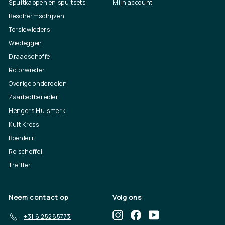
Spuitkappen en spuitsets
Mijn account
Beschermschijven
Torsiewieders
Wiedeggen
Draadschoffel
Rotorwieder
Overige onderdelen
Zaaibedbereider
Hengers Huismerk
Kult Kress
Boehlerit
Rolschoffel
Treffler
Neem contact op
Volg ons
Instagram
Facebook
YouTube
+31 6 25285773