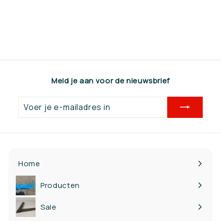
Combi
€0,00
€
0
,
0
0
Meld je aan voor de nieuwsbrief
Voer
je
e-
mailadres
in
Home
Producten
Bekijk
submenu
Sale