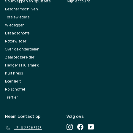
Spuitkappen en spuitsets
Mijn account
Beschermschijven
Torsiewieders
Wiedeggen
Draadschoffel
Rotorwieder
Overige onderdelen
Zaaibedbereider
Hengers Huismerk
Kult Kress
Boehlerit
Rolschoffel
Treffler
Neem contact op
Volg ons
Instagram
Facebook
YouTube
+31 6 25285773