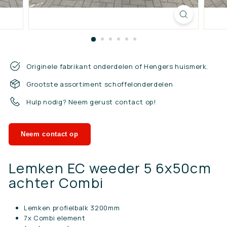
n.
n
l
Originele fabrikant onderdelen of Hengers huismerk.
Grootste assortiment schoffelonderdelen
Hulp nodig? Neem gerust contact op!
Neem contact op
Lemken EC weeder 5 6x50cm
achter Combi
Lemken profielbalk 3200mm
7x Combi element