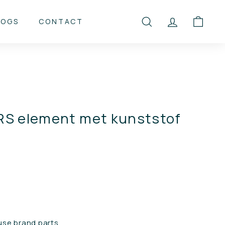
LOGS
CONTACT
SEARCH
ACCOUNT
CART
RS element met kunststof
use brand parts