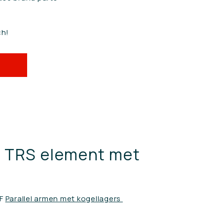
ch!
n TRS element met
OF
Parallel armen met kogellagers