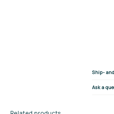
Ship- an
Ask a qu
Related products