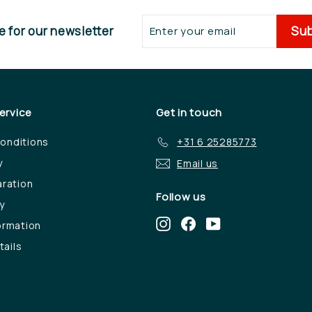
Enter
Sub
 for our newsletter
your
email
ervice
Get in touch
onditions
+31 6 25285773
y
Email us
aration
Follow us
y
Instagram
Facebook
YouTube
ormation
ails