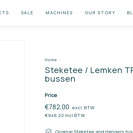
CTS
SALE
MACHINES
OUR STORY
B
Home
/
Steketee / Lemken T
bussen
Price
Regular
€782,00
€782,00
excl. BTW
price
€946,22 incl BTW
Original Steketee and Hengers ho