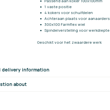
Passend aan koker 100x100mm
1 vaste positie
4 kokers voor schuifdelen
Achteraan plaats voor aanaarders
300x100 Farmflex wiel
Spindelverstelling voor werkdiepte
Geschikt voor het zwaardere werk
d delivery information
estion about
Now also ava
from u