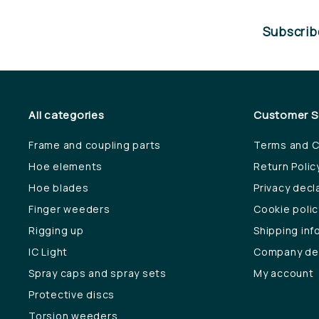
0
Subscribe
0
All categories
Customer S
Frame and coupling parts
Terms and C
Hoe elements
Return Polic
Hoe blades
Privacy decl
Finger weeders
Cookie polic
Rigging up
Shipping inf
IC Light
Company det
Spray caps and spray sets
My account
Protective discs
Torsion weeders